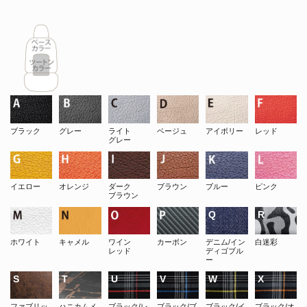
ブラック
グレー
ライト
ベージュ
アイボリー
レッド
グレー
イエロー
オレンジ
ダーク
ブラウン
ブルー
ピンク
ブラウン
ホワイト
キャメル
ワイン
カーボン
デニム/イン
白迷彩
レッド
ディゴブル
ー
ファブリッ
ハニカムメ
ブラック/レ
ブラック/ブ
ブラック/イ
ブラック/オ