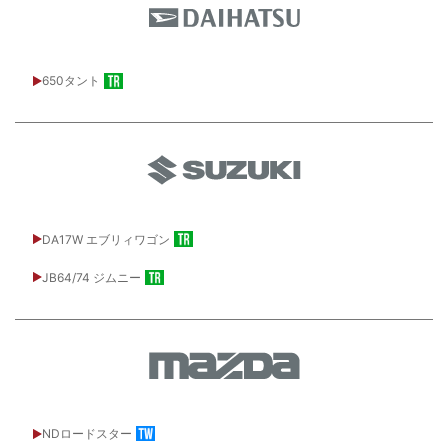
650タント
DA17W エブリィワゴン
JB64/74 ジムニー
NDロードスター