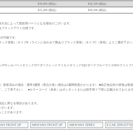
合
¥
39,600
(税込)
¥
56,100
(税込)
¥
25,300
(税込)
¥
38,500
(税込)
線方法によって競技用パーツとなる場合がございます。
部分はブラックアウト仕様です。
取付可能です。
ラック塗装）/タイプB（ラインに合わせて艶ありブラック塗装）/タイプC（単色）よりご選択下さい
0/シルバーメタリック1F7/ダークレッドマイカメタリック3Q3/ダークブルーマイカ8S6/ライトブ
す）塗装済みの場合：通常4週間（受注が多い場合は5週間程度かかります） ■純正色以外の塗装は取
す。ご了承下さい。 ■カラーコード（色名）はボンネットまたは助手席ドア部に記載されておりま
商品と異なる場合があります。
ございます。
ることがあります。