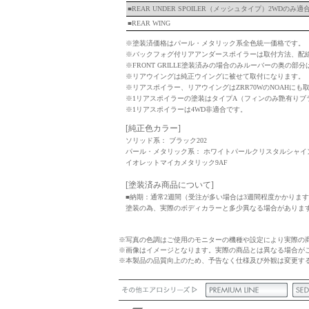
■REAR UNDER SPOILER（メッシュタイプ）2WDのみ適
■REAR WING
※塗装済価格はパール・メタリック系全色統一価格です。
ケースペックオンラインヤフーショッピング
※バックフォグ付リアアンダースポイラーは取付方法、配
※FRONT GRILLE塗装済みの場合のみルーバーの奥の
※リアウイングは純正ウイングに被せて取付になります。
※リアスポイラー、リアウイングはZRR70WのNOAHにも
※1リアスポイラーの塗装はタイプA（フィンのみ艶有りブ
※1リアスポイラーは4WD非適合です。
[純正色カラー]
ソリッド系： ブラック202
パール・メタリック系： ホワイトパールクリスタルシャイン07
イオレットマイカメタリック9AF
[塗装済み商品について]
■納期：通常2週間（受注が多い場合は3週間程度かかりま
塗装の為、実際のボディカラーと多少異なる場合がありま
※写真の色調はご使用のモニターの機種や設定により実際の
※画像はイメージとなります。実際の商品とは異なる場合が
※本製品の品質向上のため、予告なく仕様及び外観は変更す