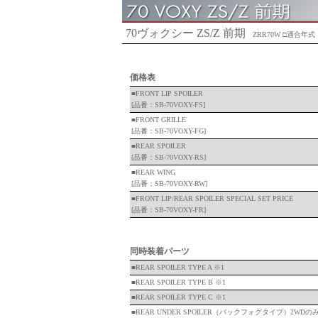
70ヴォクシー ZS/Z 前期
ZRR70W □適合年式：H
価格表
■FRONT LIP SPOILER
[品番：SB-70VOXY-FS]
■FRONT GRILLE
[品番：SB-70VOXY-FG]
■REAR SPOILER
[品番：SB-70VOXY-RS]
■REAR WING
[品番：SB-70VOXY-RW]
■FRONT LIP/REAR SPOILER SPECIAL SET PRICE
[品番：SB-70VOXY-FR]
ケースペックオンライン
同時装着パーツ
■REAR SPOILER TYPE A ※1
■REAR SPOILER TYPE B ※1
ケースペックオンライン楽天
■REAR SPOILER TYPE C ※1
■REAR UNDER SPOILER（バックフォグタイプ）2WDの