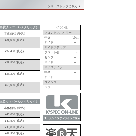
シリーズトップに戻る▲
塗装済（パールメタリック）
ダウン量
フロントスポイラー
本体価格
(税込)
中央
4.0cm
¥
31,900
(税込)
サイド
--cm
サイドステップ
¥
37,400
(税込)
フロント側
--cm
センター
--cm
リア側
--cm
¥
31,900
(税込)
リアスポイラー
中央
--cm
¥
36,300
(税込)
サイド
--cm
ウィング
¥
58,900
(税込)
長さ
--cm
塗装済（パールメタリック）
本体価格
(税込)
¥
45,800
(税込)
¥
45,800
(税込)
¥
45,800
(税込)
¥
63,800
(税込)