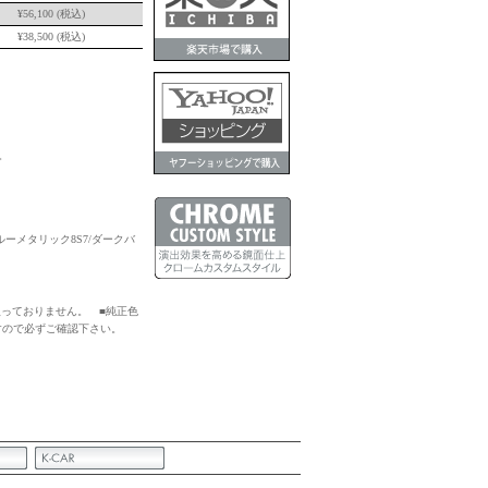
¥
56,100
(税込)
¥
38,500
(税込)
。
ルーメタリック8S7/ダークバ
扱っておりません。 ■純正色
すので必ずご確認下さい。